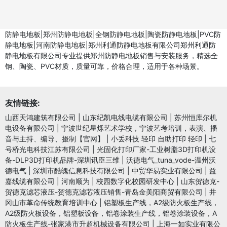
防静电地板|郑州防静电地板|全钢防静电地板|陶瓷防静电地板|PVC防
静电地板|河南防静电地板|郑州利通防静电地板有限公司郑州利通防
静电地板有限公司专业提供郑州防静电地板销售与安装服务，精选全
钢、陶瓷、PVC材质，质量可靠，价格合理，适用于各种场景。
友情链接:
山西天鸿建筑有限公司
|
山东纪凯电线电缆有限公司
|
苏州恒库尔机
电设备有限公司
|
宁波世纪星烁艺术学校，宁波艺考培训，表演、播
音与主持、编导、摄制【官网】
|
小丢科技 轻印 自助打印 轻印
|
七
号桥光电科技江苏有限公司
|
光固化打印厂家-工业树脂3D打印机设
备-DLP3D打印机品牌-深圳讯臣三维
|
沃德电气_tuna_vode-温州沃
德电气
|
深圳市酷魄信息科技有限公司
|
中贸华易实业有限公司
|
益
嘉线缆有限公司
|
河南顺为
|
校园数字化校园研发中心
|
山东贺德克-
贺德克滤芯液压-贺德克滤芯液压销售-青岛金美阳商贸有限公司
|
井
冈山市革命传统教育培训中心
|
铝塑板生产线，A2级防火板生产线，
A2级防火板设备，铝塑板设备，铝卷涂装生产线，铝卷涂装设备，A
防火板生产线-张家港市升超机械设备有限公司
|
上海一如实业有限公