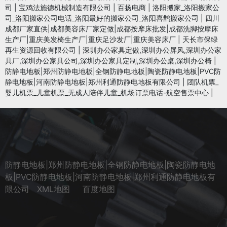
司
|
宝鸡法施德机械制造有限公司
|
百扬电商
|
洛阳搬家_洛阳搬家公
司_洛阳搬家公司电话_洛阳最好的搬家公司_洛阳喜鹊搬家公司
|
四川
成都厂家直供|成都美容床厂家定做|成都按摩床批发|成都洗脚按摩床
生产厂|重庆美发椅生产厂|重庆足沙发厂|重庆美容床厂
|
天长市保绿
再生资源回收有限公司
|
深圳办公家具定做,深圳办公屏风,深圳办公家
具厂,深圳办公家具公司,深圳办公家具定制,深圳办公桌,深圳办公椅
|
防静电地板|郑州防静电地板|全钢防静电地板|陶瓷防静电地板|PVC防
静电地板|河南防静电地板|郑州利通防静电地板有限公司
|
团队机票_
婴儿机票_儿童机票_无成人陪伴儿童_机场订票电话-航空售票中心
|
防静电地板|郑州防静电地板|全钢防静电地板|陶瓷防静电地
板|PVC防静电地板|河南防静电地板|郑州利通防静电地板有
限公司
XML地图
百度地图