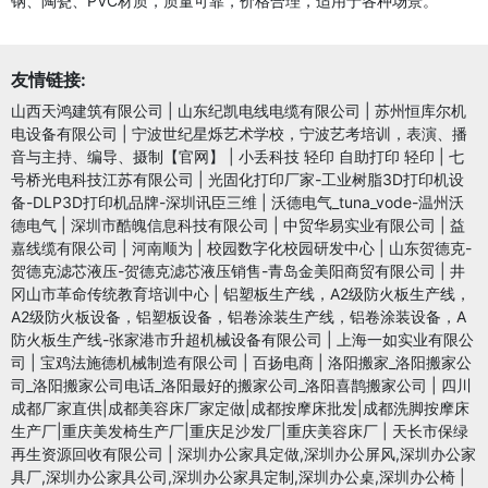
钢、陶瓷、PVC材质，质量可靠，价格合理，适用于各种场景。
友情链接:
山西天鸿建筑有限公司
|
山东纪凯电线电缆有限公司
|
苏州恒库尔机
电设备有限公司
|
宁波世纪星烁艺术学校，宁波艺考培训，表演、播
音与主持、编导、摄制【官网】
|
小丢科技 轻印 自助打印 轻印
|
七
号桥光电科技江苏有限公司
|
光固化打印厂家-工业树脂3D打印机设
备-DLP3D打印机品牌-深圳讯臣三维
|
沃德电气_tuna_vode-温州沃
德电气
|
深圳市酷魄信息科技有限公司
|
中贸华易实业有限公司
|
益
嘉线缆有限公司
|
河南顺为
|
校园数字化校园研发中心
|
山东贺德克-
贺德克滤芯液压-贺德克滤芯液压销售-青岛金美阳商贸有限公司
|
井
冈山市革命传统教育培训中心
|
铝塑板生产线，A2级防火板生产线，
A2级防火板设备，铝塑板设备，铝卷涂装生产线，铝卷涂装设备，A
防火板生产线-张家港市升超机械设备有限公司
|
上海一如实业有限公
司
|
宝鸡法施德机械制造有限公司
|
百扬电商
|
洛阳搬家_洛阳搬家公
司_洛阳搬家公司电话_洛阳最好的搬家公司_洛阳喜鹊搬家公司
|
四川
成都厂家直供|成都美容床厂家定做|成都按摩床批发|成都洗脚按摩床
生产厂|重庆美发椅生产厂|重庆足沙发厂|重庆美容床厂
|
天长市保绿
再生资源回收有限公司
|
深圳办公家具定做,深圳办公屏风,深圳办公家
具厂,深圳办公家具公司,深圳办公家具定制,深圳办公桌,深圳办公椅
|