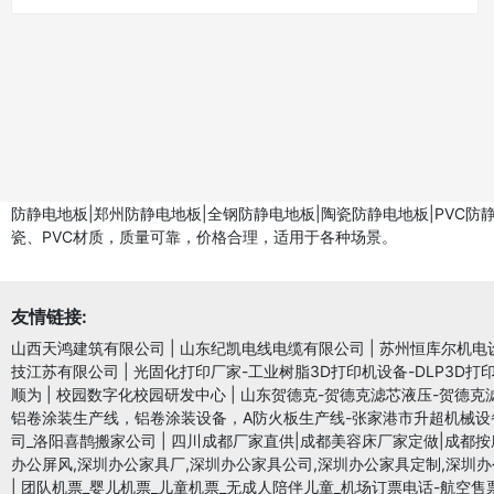
防静电地板|郑州防静电地板|全钢防静电地板|陶瓷防静电地板|PV
瓷、PVC材质，质量可靠，价格合理，适用于各种场景。
友情链接:
山西天鸿建筑有限公司
|
山东纪凯电线电缆有限公司
|
苏州恒库尔机电
技江苏有限公司
|
光固化打印厂家-工业树脂3D打印机设备-DLP3D打
顺为
|
校园数字化校园研发中心
|
山东贺德克-贺德克滤芯液压-贺德克
铝卷涂装生产线，铝卷涂装设备，A防火板生产线-张家港市升超机械设
司_洛阳喜鹊搬家公司
|
四川成都厂家直供|成都美容床厂家定做|成都按
办公屏风,深圳办公家具厂,深圳办公家具公司,深圳办公家具定制,深圳办
|
团队机票_婴儿机票_儿童机票_无成人陪伴儿童_机场订票电话-航空售