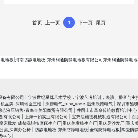
首页
上一页
1
下一页
尾页
C防静电地板|河南防静电地板|郑州利通防静电地板有限公司郑州利通防静
设备有限公司
|
宁波世纪星烁艺术学校，宁波艺考培训，表演、播音与主
印机品牌-深圳讯臣三维
|
沃德电气_tuna_vode-温州沃德电气
|
深圳市酷
滤芯液压销售-青岛金美阳商贸有限公司
|
井冈山市革命传统教育培训中心
备有限公司
|
上海一如实业有限公司
|
宝鸡法施德机械制造有限公司
|
百
摩床批发|成都洗脚按摩床生产厂|重庆美发椅生产厂|重庆足沙发厂|重庆
公桌,深圳办公椅
|
防静电地板|郑州防静电地板|全钢防静电地板|陶瓷防静
票中心
|