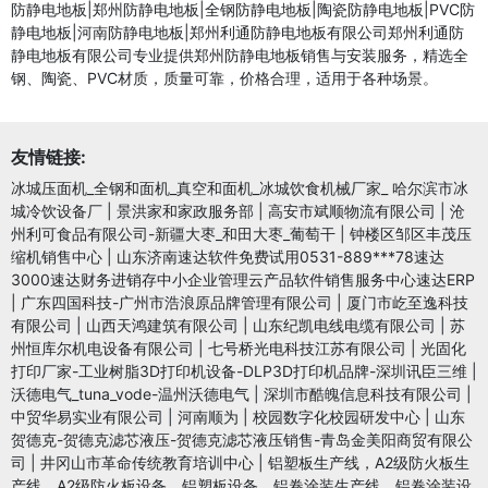
防静电地板|郑州防静电地板|全钢防静电地板|陶瓷防静电地板|PVC防
静电地板|河南防静电地板|郑州利通防静电地板有限公司郑州利通防
静电地板有限公司专业提供郑州防静电地板销售与安装服务，精选全
钢、陶瓷、PVC材质，质量可靠，价格合理，适用于各种场景。
友情链接:
冰城压面机_全钢和面机_真空和面机_冰城饮食机械厂家_ 哈尔滨市冰
城冷饮设备厂
|
景洪家和家政服务部
|
高安市斌顺物流有限公司
|
沧
州利可食品有限公司-新疆大枣_和田大枣_葡萄干
|
钟楼区邹区丰茂压
缩机销售中心
|
山东济南速达软件免费试用0531-889***78速达
3000速达财务进销存中小企业管理云产品软件销售服务中心速达ERP
|
广东四国科技-广州市浩浪原品牌管理有限公司
|
厦门市屹至逸科技
有限公司
|
山西天鸿建筑有限公司
|
山东纪凯电线电缆有限公司
|
苏
州恒库尔机电设备有限公司
|
七号桥光电科技江苏有限公司
|
光固化
打印厂家-工业树脂3D打印机设备-DLP3D打印机品牌-深圳讯臣三维
|
沃德电气_tuna_vode-温州沃德电气
|
深圳市酷魄信息科技有限公司
|
中贸华易实业有限公司
|
河南顺为
|
校园数字化校园研发中心
|
山东
贺德克-贺德克滤芯液压-贺德克滤芯液压销售-青岛金美阳商贸有限公
司
|
井冈山市革命传统教育培训中心
|
铝塑板生产线，A2级防火板生
产线，A2级防火板设备，铝塑板设备，铝卷涂装生产线，铝卷涂装设