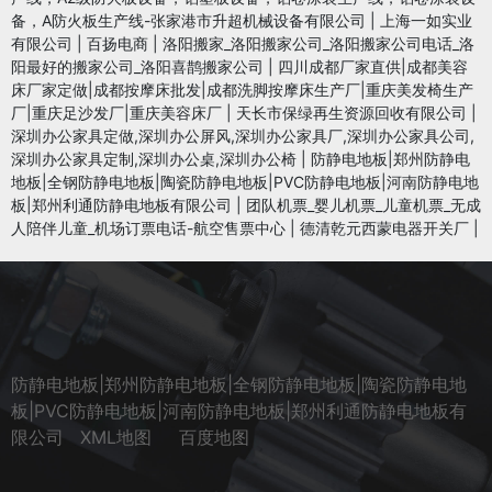
备，A防火板生产线-张家港市升超机械设备有限公司
|
上海一如实业
有限公司
|
百扬电商
|
洛阳搬家_洛阳搬家公司_洛阳搬家公司电话_洛
阳最好的搬家公司_洛阳喜鹊搬家公司
|
四川成都厂家直供|成都美容
床厂家定做|成都按摩床批发|成都洗脚按摩床生产厂|重庆美发椅生产
厂|重庆足沙发厂|重庆美容床厂
|
天长市保绿再生资源回收有限公司
|
深圳办公家具定做,深圳办公屏风,深圳办公家具厂,深圳办公家具公司,
深圳办公家具定制,深圳办公桌,深圳办公椅
|
防静电地板|郑州防静电
地板|全钢防静电地板|陶瓷防静电地板|PVC防静电地板|河南防静电地
板|郑州利通防静电地板有限公司
|
团队机票_婴儿机票_儿童机票_无成
人陪伴儿童_机场订票电话-航空售票中心
|
德清乾元西蒙电器开关厂
|
防静电地板|郑州防静电地板|全钢防静电地板|陶瓷防静电地
板|PVC防静电地板|河南防静电地板|郑州利通防静电地板有
限公司
XML地图
百度地图