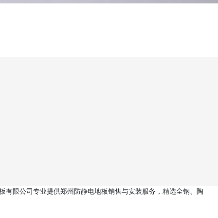
电地板有限公司专业提供郑州防静电地板销售与安装服务，精选全钢、陶