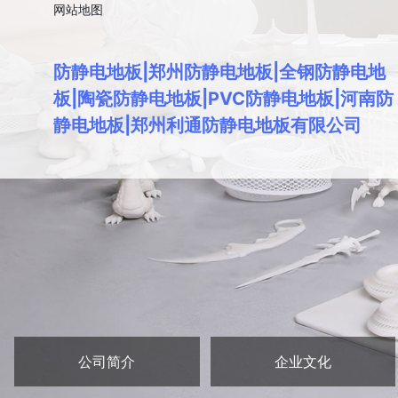
网站地图
防静电地板|郑州防静电地板|全钢防静电地
板|陶瓷防静电地板|PVC防静电地板|河南防
静电地板|郑州利通防静电地板有限公司
公司简介
企业文化