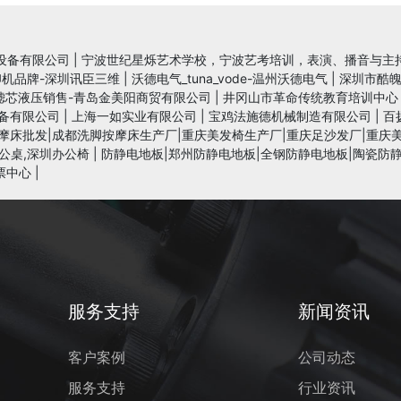
设备有限公司
|
宁波世纪星烁艺术学校，宁波艺考培训，表演、播音与主
印机品牌-深圳讯臣三维
|
沃德电气_tuna_vode-温州沃德电气
|
深圳市酷
滤芯液压销售-青岛金美阳商贸有限公司
|
井冈山市革命传统教育培训中心
备有限公司
|
上海一如实业有限公司
|
宝鸡法施德机械制造有限公司
|
百
摩床批发|成都洗脚按摩床生产厂|重庆美发椅生产厂|重庆足沙发厂|重庆
公桌,深圳办公椅
|
防静电地板|郑州防静电地板|全钢防静电地板|陶瓷防静
票中心
|
服务支持
新闻资讯
客户案例
公司动态
服务支持
行业资讯