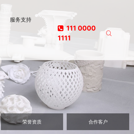
服务支持
111 0000
1111
荣誉资质
合作客户