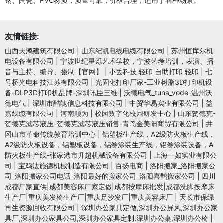
钢、陶瓷、PVC材质，质量可靠，价格合理，适用于各种场景。
友情链接:
山西天鸿建筑有限公司
|
山东纪凯电线电缆有限公司
|
苏州恒库尔机
电设备有限公司
|
宁波世纪星烁艺术学校，宁波艺考培训，表演、播
音与主持、编导、摄制【官网】
|
小丢科技 轻印 自助打印 轻印
|
七
号桥光电科技江苏有限公司
|
光固化打印厂家-工业树脂3D打印机设
备-DLP3D打印机品牌-深圳讯臣三维
|
沃德电气_tuna_vode-温州沃
德电气
|
深圳市酷魄信息科技有限公司
|
中贸华易实业有限公司
|
益
嘉线缆有限公司
|
河南顺为
|
校园数字化校园研发中心
|
山东贺德克-
贺德克滤芯液压-贺德克滤芯液压销售-青岛金美阳商贸有限公司
|
井
冈山市革命传统教育培训中心
|
铝塑板生产线，A2级防火板生产线，
A2级防火板设备，铝塑板设备，铝卷涂装生产线，铝卷涂装设备，A
防火板生产线-张家港市升超机械设备有限公司
|
上海一如实业有限公
司
|
宝鸡法施德机械制造有限公司
|
百扬电商
|
洛阳搬家_洛阳搬家公
司_洛阳搬家公司电话_洛阳最好的搬家公司_洛阳喜鹊搬家公司
|
四川
成都厂家直供|成都美容床厂家定做|成都按摩床批发|成都洗脚按摩床
生产厂|重庆美发椅生产厂|重庆足沙发厂|重庆美容床厂
|
天长市保绿
再生资源回收有限公司
|
深圳办公家具定做,深圳办公屏风,深圳办公家
具厂,深圳办公家具公司,深圳办公家具定制,深圳办公桌,深圳办公椅
|