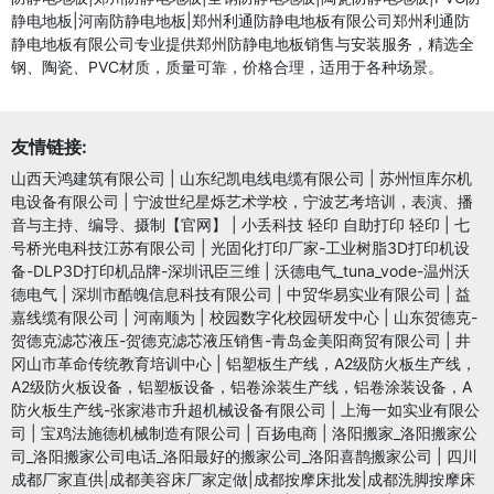
静电地板|河南防静电地板|郑州利通防静电地板有限公司郑州利通防
静电地板有限公司专业提供郑州防静电地板销售与安装服务，精选全
钢、陶瓷、PVC材质，质量可靠，价格合理，适用于各种场景。
友情链接:
山西天鸿建筑有限公司
|
山东纪凯电线电缆有限公司
|
苏州恒库尔机
电设备有限公司
|
宁波世纪星烁艺术学校，宁波艺考培训，表演、播
音与主持、编导、摄制【官网】
|
小丢科技 轻印 自助打印 轻印
|
七
号桥光电科技江苏有限公司
|
光固化打印厂家-工业树脂3D打印机设
备-DLP3D打印机品牌-深圳讯臣三维
|
沃德电气_tuna_vode-温州沃
德电气
|
深圳市酷魄信息科技有限公司
|
中贸华易实业有限公司
|
益
嘉线缆有限公司
|
河南顺为
|
校园数字化校园研发中心
|
山东贺德克-
贺德克滤芯液压-贺德克滤芯液压销售-青岛金美阳商贸有限公司
|
井
冈山市革命传统教育培训中心
|
铝塑板生产线，A2级防火板生产线，
A2级防火板设备，铝塑板设备，铝卷涂装生产线，铝卷涂装设备，A
防火板生产线-张家港市升超机械设备有限公司
|
上海一如实业有限公
司
|
宝鸡法施德机械制造有限公司
|
百扬电商
|
洛阳搬家_洛阳搬家公
司_洛阳搬家公司电话_洛阳最好的搬家公司_洛阳喜鹊搬家公司
|
四川
成都厂家直供|成都美容床厂家定做|成都按摩床批发|成都洗脚按摩床