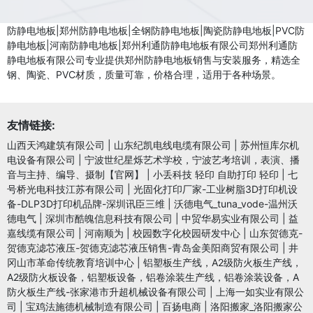
防静电地板|郑州防静电地板|全钢防静电地板|陶瓷防静电地板|PVC防
静电地板|河南防静电地板|郑州利通防静电地板有限公司郑州利通防
静电地板有限公司专业提供郑州防静电地板销售与安装服务，精选全
钢、陶瓷、PVC材质，质量可靠，价格合理，适用于各种场景。
友情链接:
山西天鸿建筑有限公司
|
山东纪凯电线电缆有限公司
|
苏州恒库尔机
电设备有限公司
|
宁波世纪星烁艺术学校，宁波艺考培训，表演、播
音与主持、编导、摄制【官网】
|
小丢科技 轻印 自助打印 轻印
|
七
号桥光电科技江苏有限公司
|
光固化打印厂家-工业树脂3D打印机设
备-DLP3D打印机品牌-深圳讯臣三维
|
沃德电气_tuna_vode-温州沃
德电气
|
深圳市酷魄信息科技有限公司
|
中贸华易实业有限公司
|
益
嘉线缆有限公司
|
河南顺为
|
校园数字化校园研发中心
|
山东贺德克-
贺德克滤芯液压-贺德克滤芯液压销售-青岛金美阳商贸有限公司
|
井
冈山市革命传统教育培训中心
|
铝塑板生产线，A2级防火板生产线，
A2级防火板设备，铝塑板设备，铝卷涂装生产线，铝卷涂装设备，A
防火板生产线-张家港市升超机械设备有限公司
|
上海一如实业有限公
司
|
宝鸡法施德机械制造有限公司
|
百扬电商
|
洛阳搬家_洛阳搬家公