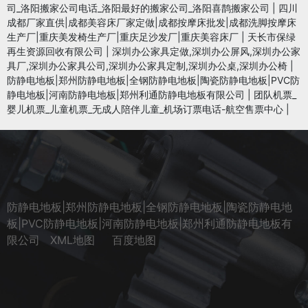
司_洛阳搬家公司电话_洛阳最好的搬家公司_洛阳喜鹊搬家公司
|
四川
成都厂家直供|成都美容床厂家定做|成都按摩床批发|成都洗脚按摩床
生产厂|重庆美发椅生产厂|重庆足沙发厂|重庆美容床厂
|
天长市保绿
再生资源回收有限公司
|
深圳办公家具定做,深圳办公屏风,深圳办公家
具厂,深圳办公家具公司,深圳办公家具定制,深圳办公桌,深圳办公椅
|
防静电地板|郑州防静电地板|全钢防静电地板|陶瓷防静电地板|PVC防
静电地板|河南防静电地板|郑州利通防静电地板有限公司
|
团队机票_
婴儿机票_儿童机票_无成人陪伴儿童_机场订票电话-航空售票中心
|
防静电地板|郑州防静电地板|全钢防静电地板|陶瓷防静电地
板|PVC防静电地板|河南防静电地板|郑州利通防静电地板有
限公司
XML地图
百度地图