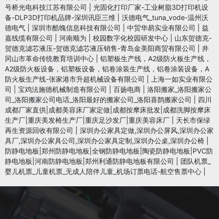
号桥光电科技江苏有限公司
|
光固化打印厂家-工业树脂3D打印机设
备-DLP3D打印机品牌-深圳讯臣三维
|
沃德电气_tuna_vode-温州沃
德电气
|
深圳市酷魄信息科技有限公司
|
中贸华易实业有限公司
|
益
嘉线缆有限公司
|
河南顺为
|
校园数字化校园研发中心
|
山东贺德克-
贺德克滤芯液压-贺德克滤芯液压销售-青岛金美阳商贸有限公司
|
井
冈山市革命传统教育培训中心
|
铝塑板生产线，A2级防火板生产线，
A2级防火板设备，铝塑板设备，铝卷涂装生产线，铝卷涂装设备，A
防火板生产线-张家港市升超机械设备有限公司
|
上海一如实业有限公
司
|
宝鸡法施德机械制造有限公司
|
百扬电商
|
洛阳搬家_洛阳搬家公
司_洛阳搬家公司电话_洛阳最好的搬家公司_洛阳喜鹊搬家公司
|
四川
成都厂家直供|成都美容床厂家定做|成都按摩床批发|成都洗脚按摩床
生产厂|重庆美发椅生产厂|重庆足沙发厂|重庆美容床厂
|
天长市保绿
再生资源回收有限公司
|
深圳办公家具定做,深圳办公屏风,深圳办公家
具厂,深圳办公家具公司,深圳办公家具定制,深圳办公桌,深圳办公椅
|
防静电地板|郑州防静电地板|全钢防静电地板|陶瓷防静电地板|PVC防
静电地板|河南防静电地板|郑州利通防静电地板有限公司
|
团队机票_
婴儿机票_儿童机票_无成人陪伴儿童_机场订票电话-航空售票中心
|