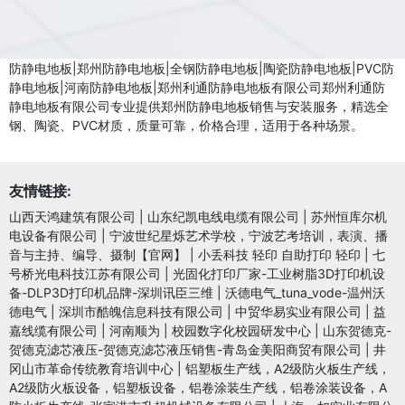
防静电地板|郑州防静电地板|全钢防静电地板|陶瓷防静电地板|PVC防
静电地板|河南防静电地板|郑州利通防静电地板有限公司郑州利通防
静电地板有限公司专业提供郑州防静电地板销售与安装服务，精选全
钢、陶瓷、PVC材质，质量可靠，价格合理，适用于各种场景。
友情链接:
山西天鸿建筑有限公司
|
山东纪凯电线电缆有限公司
|
苏州恒库尔机
电设备有限公司
|
宁波世纪星烁艺术学校，宁波艺考培训，表演、播
音与主持、编导、摄制【官网】
|
小丢科技 轻印 自助打印 轻印
|
七
号桥光电科技江苏有限公司
|
光固化打印厂家-工业树脂3D打印机设
备-DLP3D打印机品牌-深圳讯臣三维
|
沃德电气_tuna_vode-温州沃
德电气
|
深圳市酷魄信息科技有限公司
|
中贸华易实业有限公司
|
益
嘉线缆有限公司
|
河南顺为
|
校园数字化校园研发中心
|
山东贺德克-
贺德克滤芯液压-贺德克滤芯液压销售-青岛金美阳商贸有限公司
|
井
冈山市革命传统教育培训中心
|
铝塑板生产线，A2级防火板生产线，
A2级防火板设备，铝塑板设备，铝卷涂装生产线，铝卷涂装设备，A