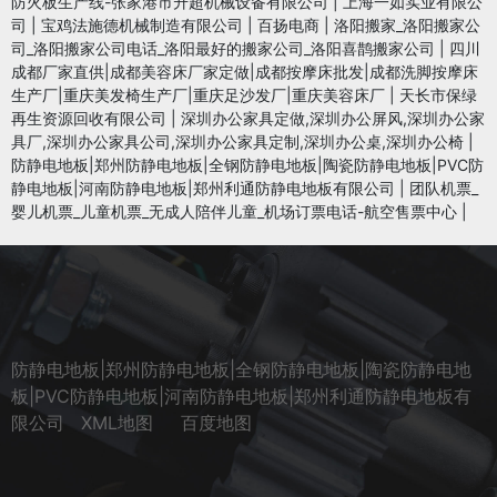
防火板生产线-张家港市升超机械设备有限公司
|
上海一如实业有限公
司
|
宝鸡法施德机械制造有限公司
|
百扬电商
|
洛阳搬家_洛阳搬家公
司_洛阳搬家公司电话_洛阳最好的搬家公司_洛阳喜鹊搬家公司
|
四川
成都厂家直供|成都美容床厂家定做|成都按摩床批发|成都洗脚按摩床
生产厂|重庆美发椅生产厂|重庆足沙发厂|重庆美容床厂
|
天长市保绿
再生资源回收有限公司
|
深圳办公家具定做,深圳办公屏风,深圳办公家
具厂,深圳办公家具公司,深圳办公家具定制,深圳办公桌,深圳办公椅
|
防静电地板|郑州防静电地板|全钢防静电地板|陶瓷防静电地板|PVC防
静电地板|河南防静电地板|郑州利通防静电地板有限公司
|
团队机票_
婴儿机票_儿童机票_无成人陪伴儿童_机场订票电话-航空售票中心
|
防静电地板|郑州防静电地板|全钢防静电地板|陶瓷防静电地
板|PVC防静电地板|河南防静电地板|郑州利通防静电地板有
限公司
XML地图
百度地图