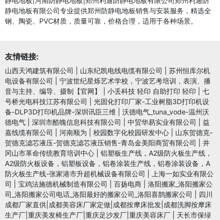
静电地板|河南防静电地板|郑州利通防静电地板有限公司郑州利通防
静电地板有限公司专业提供郑州防静电地板销售与安装服务，精选全
钢、陶瓷、PVC材质，质量可靠，价格合理，适用于各种场景。
友情链接:
山西天鸿建筑有限公司
|
山东纪凯电线电缆有限公司
|
苏州恒库尔机
电设备有限公司
|
宁波世纪星烁艺术学校，宁波艺考培训，表演、播
音与主持、编导、摄制【官网】
|
小丢科技 轻印 自助打印 轻印
|
七
号桥光电科技江苏有限公司
|
光固化打印厂家-工业树脂3D打印机设
备-DLP3D打印机品牌-深圳讯臣三维
|
沃德电气_tuna_vode-温州沃
德电气
|
深圳市酷魄信息科技有限公司
|
中贸华易实业有限公司
|
益
嘉线缆有限公司
|
河南顺为
|
校园数字化校园研发中心
|
山东贺德克-
贺德克滤芯液压-贺德克滤芯液压销售-青岛金美阳商贸有限公司
|
井
冈山市革命传统教育培训中心
|
铝塑板生产线，A2级防火板生产线，
A2级防火板设备，铝塑板设备，铝卷涂装生产线，铝卷涂装设备，A
防火板生产线-张家港市升超机械设备有限公司
|
上海一如实业有限公
司
|
宝鸡法施德机械制造有限公司
|
百扬电商
|
洛阳搬家_洛阳搬家公
司_洛阳搬家公司电话_洛阳最好的搬家公司_洛阳喜鹊搬家公司
|
四川
成都厂家直供|成都美容床厂家定做|成都按摩床批发|成都洗脚按摩床
生产厂|重庆美发椅生产厂|重庆足沙发厂|重庆美容床厂
|
天长市保绿