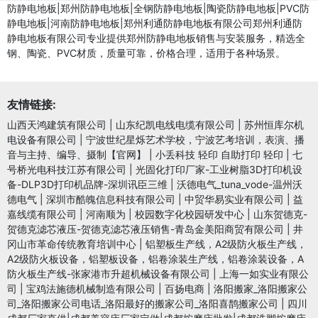
防静电地板|郑州防静电地板|全钢防静电地板|陶瓷防静电地板|PVC防
静电地板|河南防静电地板|郑州利通防静电地板有限公司郑州利通防
静电地板有限公司专业提供郑州防静电地板销售与安装服务，精选全
钢、陶瓷、PVC材质，质量可靠，价格合理，适用于各种场景。
友情链接:
山西天鸿建筑有限公司
|
山东纪凯电线电缆有限公司
|
苏州恒库尔机
电设备有限公司
|
宁波世纪星烁艺术学校，宁波艺考培训，表演、播
音与主持、编导、摄制【官网】
|
小丢科技 轻印 自助打印 轻印
|
七
号桥光电科技江苏有限公司
|
光固化打印厂家-工业树脂3D打印机设
备-DLP3D打印机品牌-深圳讯臣三维
|
沃德电气_tuna_vode-温州沃
德电气
|
深圳市酷魄信息科技有限公司
|
中贸华易实业有限公司
|
益
嘉线缆有限公司
|
河南顺为
|
校园数字化校园研发中心
|
山东贺德克-
贺德克滤芯液压-贺德克滤芯液压销售-青岛金美阳商贸有限公司
|
井
冈山市革命传统教育培训中心
|
铝塑板生产线，A2级防火板生产线，
A2级防火板设备，铝塑板设备，铝卷涂装生产线，铝卷涂装设备，A
防火板生产线-张家港市升超机械设备有限公司
|
上海一如实业有限公
司
|
宝鸡法施德机械制造有限公司
|
百扬电商
|
洛阳搬家_洛阳搬家公
司_洛阳搬家公司电话_洛阳最好的搬家公司_洛阳喜鹊搬家公司
|
四川