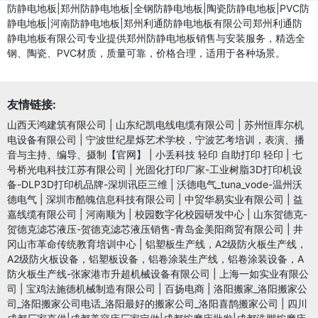
防静电地板|郑州防静电地板|全钢防静电地板|陶瓷防静电地板|PVC防
静电地板|河南防静电地板|郑州利通防静电地板有限公司郑州利通防
静电地板有限公司专业提供郑州防静电地板销售与安装服务，精选全
钢、陶瓷、PVC材质，质量可靠，价格合理，适用于各种场景。
友情链接:
山西天鸿建筑有限公司
|
山东纪凯电线电缆有限公司
|
苏州恒库尔机
电设备有限公司
|
宁波世纪星烁艺术学校，宁波艺考培训，表演、播
音与主持、编导、摄制【官网】
|
小丢科技 轻印 自助打印 轻印
|
七
号桥光电科技江苏有限公司
|
光固化打印厂家-工业树脂3D打印机设
备-DLP3D打印机品牌-深圳讯臣三维
|
沃德电气_tuna_vode-温州沃
德电气
|
深圳市酷魄信息科技有限公司
|
中贸华易实业有限公司
|
益
嘉线缆有限公司
|
河南顺为
|
校园数字化校园研发中心
|
山东贺德克-
贺德克滤芯液压-贺德克滤芯液压销售-青岛金美阳商贸有限公司
|
井
冈山市革命传统教育培训中心
|
铝塑板生产线，A2级防火板生产线，
A2级防火板设备，铝塑板设备，铝卷涂装生产线，铝卷涂装设备，A
防火板生产线-张家港市升超机械设备有限公司
|
上海一如实业有限公
司
|
宝鸡法施德机械制造有限公司
|
百扬电商
|
洛阳搬家_洛阳搬家公
司_洛阳搬家公司电话_洛阳最好的搬家公司_洛阳喜鹊搬家公司
|
四川