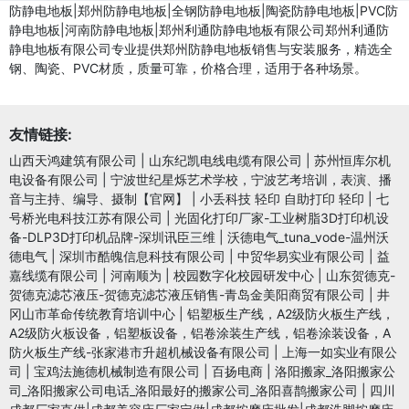
防静电地板|郑州防静电地板|全钢防静电地板|陶瓷防静电地板|PVC防
静电地板|河南防静电地板|郑州利通防静电地板有限公司郑州利通防
静电地板有限公司专业提供郑州防静电地板销售与安装服务，精选全
钢、陶瓷、PVC材质，质量可靠，价格合理，适用于各种场景。
友情链接:
山西天鸿建筑有限公司
|
山东纪凯电线电缆有限公司
|
苏州恒库尔机
电设备有限公司
|
宁波世纪星烁艺术学校，宁波艺考培训，表演、播
音与主持、编导、摄制【官网】
|
小丢科技 轻印 自助打印 轻印
|
七
号桥光电科技江苏有限公司
|
光固化打印厂家-工业树脂3D打印机设
备-DLP3D打印机品牌-深圳讯臣三维
|
沃德电气_tuna_vode-温州沃
德电气
|
深圳市酷魄信息科技有限公司
|
中贸华易实业有限公司
|
益
嘉线缆有限公司
|
河南顺为
|
校园数字化校园研发中心
|
山东贺德克-
贺德克滤芯液压-贺德克滤芯液压销售-青岛金美阳商贸有限公司
|
井
冈山市革命传统教育培训中心
|
铝塑板生产线，A2级防火板生产线，
A2级防火板设备，铝塑板设备，铝卷涂装生产线，铝卷涂装设备，A
防火板生产线-张家港市升超机械设备有限公司
|
上海一如实业有限公
司
|
宝鸡法施德机械制造有限公司
|
百扬电商
|
洛阳搬家_洛阳搬家公
司_洛阳搬家公司电话_洛阳最好的搬家公司_洛阳喜鹊搬家公司
|
四川