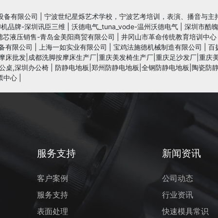
设备有限公司
|
宁波世纪星烁艺术学校，宁波艺考培训，表演、播音与主
印机品牌-深圳讯臣三维
|
沃德电气_tuna_vode-温州沃德电气
|
深圳市酷
滤芯液压销售-青岛金美阳商贸有限公司
|
井冈山市革命传统教育培训中心
备有限公司
|
上海一如实业有限公司
|
宝鸡法施德机械制造有限公司
|
百
摩床批发|成都洗脚按摩床生产厂|重庆美发椅生产厂|重庆足沙发厂|重庆
公桌,深圳办公椅
|
防静电地板|郑州防静电地板|全钢防静电地板|陶瓷防静
票中心
|
服务支持
新闻资讯
客户案例
公司动态
服务支持
行业资讯
表面处理
快速模具常识