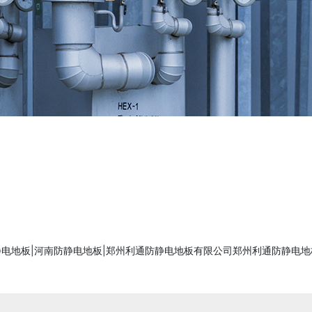
C防静电地板|河南防静电地板|郑州利通防静电地板有限公司郑州利通防静