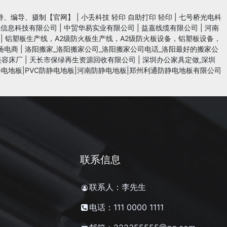
持、编导、摄制【官网】
|
小丢科技 轻印 自助打印 轻印
|
七号桥光电科
魄信息科技有限公司
|
中贸华易实业有限公司
|
益嘉线缆有限公司
|
河南
|
铝塑板生产线，A2级防火板生产线，A2级防火板设备，铝塑板设备，
扬电商
|
洛阳搬家_洛阳搬家公司_洛阳搬家公司电话_洛阳最好的搬家公
美容床厂
|
天长市保绿再生资源回收有限公司
|
深圳办公家具定做,深圳
电地板|PVC防静电地板|河南防静电地板|郑州利通防静电地板有限公司
联系信息
联系人：李先生
电话：111 0000 1111