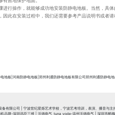
够有效地保护地面。
骤进行操作，就能够成功地安装防静电地板。当然，具体
，因此在安装过程中，我们还需要参考产品说明书或者请
C防静电地板|河南防静电地板|郑州利通防静电地板有限公司郑州利通防静
设备有限公司
|
宁波世纪星烁艺术学校，宁波艺考培训，表演、播音与主
印机品牌-深圳讯臣三维
|
沃德电气_tuna_vode-温州沃德电气
|
深圳市酷