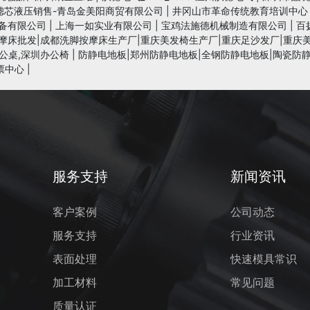
滤芯液压销售-青岛金美阳商贸有限公司
|
井冈山市革命传统教育培训中心
备有限公司
|
上海一如实业有限公司
|
宝鸡法施德机械制造有限公司
|
百
摩床批发|成都洗脚按摩床生产厂|重庆美发椅生产厂|重庆足沙发厂|重庆
公桌,深圳办公椅
|
防静电地板|郑州防静电地板|全钢防静电地板|陶瓷防静
票中心
|
服务支持
新闻资讯
客户案例
公司动态
服务支持
行业资讯
表面处理
快速模具常识
加工材料
常见问题
质量认证