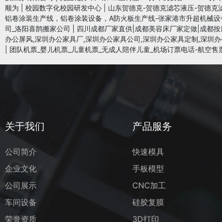
顺为
|
校园数字化校园研发中心
|
山东贺德克-贺德克滤芯液压-贺德克
铝卷涂装生产线，铝卷涂装设备，A防火板生产线-张家港市升超机械设
司_洛阳喜鹊搬家公司
|
四川成都厂家直供|成都美容床厂家定做|成都按
办公屏风,深圳办公家具厂,深圳办公家具公司,深圳办公家具定制,深圳办
|
团队机票_婴儿机票_儿童机票_无成人陪伴儿童_机场订票电话-航空售
关于我们
产品服务
公司简介
快速模具
企业文化
手板模型
公司展示
CNC加工
车间设备
硅胶复膜
荣誉资质
3D打印