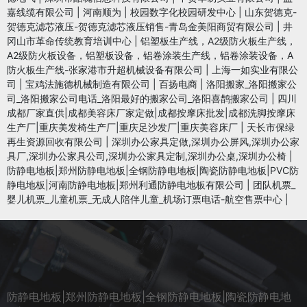
嘉线缆有限公司
|
河南顺为
|
校园数字化校园研发中心
|
山东贺德克-
贺德克滤芯液压-贺德克滤芯液压销售-青岛金美阳商贸有限公司
|
井
冈山市革命传统教育培训中心
|
铝塑板生产线，A2级防火板生产线，
A2级防火板设备，铝塑板设备，铝卷涂装生产线，铝卷涂装设备，A
防火板生产线-张家港市升超机械设备有限公司
|
上海一如实业有限公
司
|
宝鸡法施德机械制造有限公司
|
百扬电商
|
洛阳搬家_洛阳搬家公
司_洛阳搬家公司电话_洛阳最好的搬家公司_洛阳喜鹊搬家公司
|
四川
成都厂家直供|成都美容床厂家定做|成都按摩床批发|成都洗脚按摩床
生产厂|重庆美发椅生产厂|重庆足沙发厂|重庆美容床厂
|
天长市保绿
再生资源回收有限公司
|
深圳办公家具定做,深圳办公屏风,深圳办公家
具厂,深圳办公家具公司,深圳办公家具定制,深圳办公桌,深圳办公椅
|
防静电地板|郑州防静电地板|全钢防静电地板|陶瓷防静电地板|PVC防
静电地板|河南防静电地板|郑州利通防静电地板有限公司
|
团队机票_
婴儿机票_儿童机票_无成人陪伴儿童_机场订票电话-航空售票中心
|
防静电地板|郑州防静电地板|全钢防静电地板|陶瓷防静电地