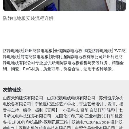
防静电地板安装流程详解
防静电地板|郑州防静电地板|全钢防静电地板|陶瓷防静电地板|PVC防
静电地板|河南防静电地板|郑州利通防静电地板有限公司郑州利通防
静电地板有限公司专业提供郑州防静电地板销售与安装服务，精选全
钢、陶瓷、PVC材质，质量可靠，价格合理，适用于各种场景。
友情链接:
山西天鸿建筑有限公司
|
山东纪凯电线电缆有限公司
|
苏州恒库尔机
电设备有限公司
|
宁波世纪星烁艺术学校，宁波艺考培训，表演、播
音与主持、编导、摄制【官网】
|
小丢科技 轻印 自助打印 轻印
|
七
号桥光电科技江苏有限公司
|
光固化打印厂家-工业树脂3D打印机设
备-DLP3D打印机品牌-深圳讯臣三维
|
沃德电气_tuna_vode-温州沃
德电气
|
深圳市酷魄信息科技有限公司
|
中贸华易实业有限公司
|
益