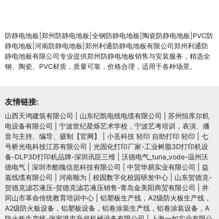
防静电地板|郑州防静电地板|全钢防静电地板|陶瓷防静电地板|PVC防
静电地板|河南防静电地板|郑州利通防静电地板有限公司郑州利通防
静电地板有限公司专业提供郑州防静电地板销售与安装服务，精选全
钢、陶瓷、PVC材质，质量可靠，价格合理，适用于各种场景。
友情链接:
山西天鸿建筑有限公司
|
山东纪凯电线电缆有限公司
|
苏州恒库尔机
电设备有限公司
|
宁波世纪星烁艺术学校，宁波艺考培训，表演、播
音与主持、编导、摄制【官网】
|
小丢科技 轻印 自助打印 轻印
|
七
号桥光电科技江苏有限公司
|
光固化打印厂家-工业树脂3D打印机设
备-DLP3D打印机品牌-深圳讯臣三维
|
沃德电气_tuna_vode-温州沃
德电气
|
深圳市酷魄信息科技有限公司
|
中贸华易实业有限公司
|
益
嘉线缆有限公司
|
河南顺为
|
校园数字化校园研发中心
|
山东贺德克-
贺德克滤芯液压-贺德克滤芯液压销售-青岛金美阳商贸有限公司
|
井
冈山市革命传统教育培训中心
|
铝塑板生产线，A2级防火板生产线，
A2级防火板设备，铝塑板设备，铝卷涂装生产线，铝卷涂装设备，A
防火板生产线-张家港市升超机械设备有限公司
|
上海一如实业有限公